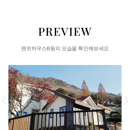
PREVIEW
펜트하우스B동의 모습을 확인해보세요
이전
다
슬라이드
슬